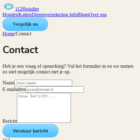
112Huisdier
Honden
Katten
Dierenverzekering info
Blogs
Over ons
Vergelijk nu
Home
/
Contact
Contact
Heb je een vraag of opmerking? Vul het formulier in en we nemen
zo snel mogelijk contact met je op.
Naam
E-mailadres
Bericht
Verstuur bericht