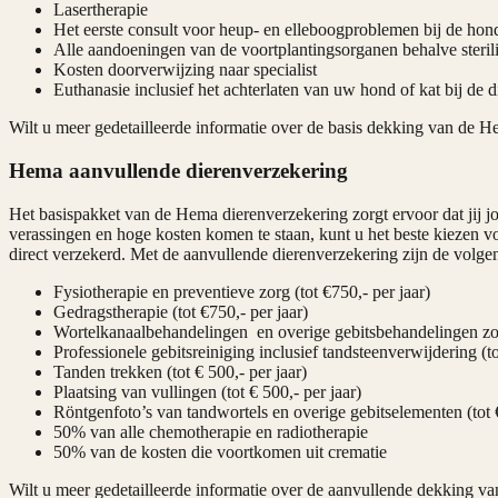
Lasertherapie
Het eerste consult voor heup- en elleboogproblemen bij de hon
Alle aandoeningen van de voortplantingsorganen behalve sterilis
Kosten doorverwijzing naar specialist
Euthanasie inclusief het achterlaten van uw hond of kat bij de d
Wilt u meer gedetailleerde informatie over de basis dekking van de 
Hema aanvullende dierenverzekering
Het basispakket van de Hema dierenverzekering zorgt ervoor dat jij j
verassingen en hoge kosten komen te staan, kunt u het beste kiezen 
direct verzekerd. Met de aanvullende dierenverzekering zijn de volge
Fysiotherapie en preventieve zorg (tot €750,- per jaar)
Gedragstherapie (tot €750,- per jaar)
Wortelkanaalbehandelingen en overige gebitsbehandelingen zoals
Professionele gebitsreiniging inclusief tandsteenverwijdering (to
Tanden trekken (tot € 500,- per jaar)
Plaatsing van vullingen (tot € 500,- per jaar)
Röntgenfoto’s van tandwortels en overige gebitselementen (tot €
50% van alle chemotherapie en radiotherapie
50% van de kosten die voortkomen uit crematie
Wilt u meer gedetailleerde informatie over de aanvullende dekking 