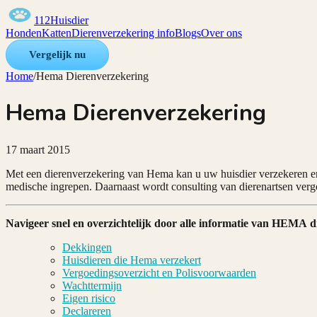
112Huisdier
Honden
Katten
Dierenverzekering info
Blogs
Over ons
Vergelijk nu
Home
/
Hema Dierenverzekering
Hema Dierenverzekering
17 maart 2015
Met een dierenverzekering van Hema kan u uw huisdier verzekeren 
medische ingrepen. Daarnaast wordt consulting van dierenartsen verg
Navigeer snel en overzichtelijk door alle informatie van HEMA d
Dekkingen
Huisdieren die Hema verzekert
Vergoedingsoverzicht en Polisvoorwaarden
Wachttermijn
Eigen risico
Declareren