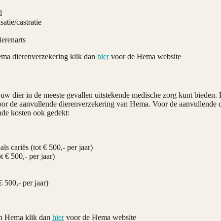
d
atie/castratie
ierenarts
Hema dierenverzekering klik dan
hier
voor de Hema website
ouw dier in de meeste gevallen uitstekende medische zorg kunt bieden. 
voor de aanvullende dierenverzekering van Hema. Voor de aanvullende de
nde kosten ook gedekt:
 cariës (tot € 500,- per jaar)
t € 500,- per jaar)
 500,- per jaar)
van Hema klik dan
hier
voor de Hema website