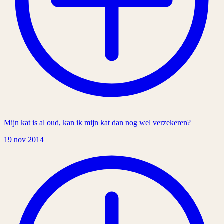
Mijn kat is al oud, kan ik mijn kat dan nog wel verzekeren?
19 nov 2014