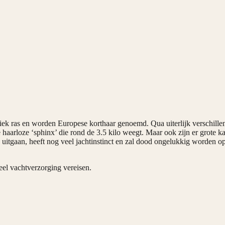
fiek ras en worden Europese korthaar genoemd. Qua uiterlijk verschille
arloze ‘sphinx’ die rond de 3.5 kilo weegt. Maar ook zijn er grote kar
 uitgaan, heeft nog veel jachtinstinct en zal dood ongelukkig worden op 
eel vachtverzorging vereisen.