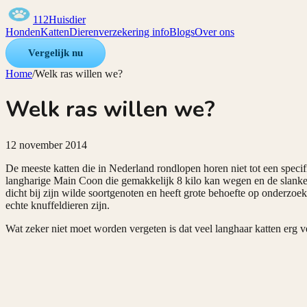
112Huisdier
Honden
Katten
Dierenverzekering info
Blogs
Over ons
Vergelijk nu
Home
/
Welk ras willen we?
Welk ras willen we?
12 november 2014
De meeste katten die in Nederland rondlopen horen niet tot een speci
langharige Main Coon die gemakkelijk 8 kilo kan wegen en de slanke ha
dicht bij zijn wilde soortgenoten en heeft grote behoefte op onderzoek
echte knuffeldieren zijn.
Wat zeker niet moet worden vergeten is dat veel langhaar katten erg v