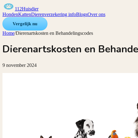
112Huisdier
Honden
Katten
Dierenverzekering info
Blogs
Over ons
Vergelijk nu
Home
/
Dierenartskosten en Behandelingscodes
Dierenartskosten en Behande
9 november 2024