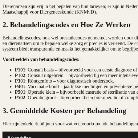
Dierenartsen zijn vrij in het bepalen van hun tarieven; er zijn in Ned
Maatschappij voor Diergeneeskunde (KNMvD).
2. Behandelingscodes en Hoe Ze Werken
Behandelingscodes, ook wel prestatiecodes genoemd, worden door dier
en dierenartsen om te bepalen welke zorg er precies is verleend. De
systeem biedt transparantie en maakt het gemakkelijker om te begrijpe
Voorbeelden van behandelingscodes:
P101
: Consult basis – bijvoorbeeld voor een eerste diagnose of
P102
: Consult uitgebreid – bijvoorbeeld bij een meer intensiev
P301
: Röntgenfoto – voor diagnostisch onderzoek.
P401
: Vaccinatie hond – jaarlijkse inentingen en preventieve b
P501
: Operatie klein – bijvoorbeeld castratie of sterilisatie van
P502
: Operatie groot – bijvoorbeeld een buikoperatie of compl
3. Gemiddelde Kosten per Behandeling
Hier zijn enkele richtlijnen voor wat veelvoorkomende behandelingen 