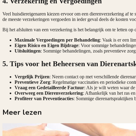
4. Verzekering en Vergoedingen
Veel huisdiereigenaren kiezen ervoor om een dierenverzekering af te 
de meeste verzekeringen vergoeden in ieder geval deels de kosten voo
Bij het afsluiten van een verzekering is het belangrijk om te letten op
Maximale Vergoedingen per Behandeling
: Vaak is er een li
Eigen Risico en Eigen Bijdrage
: Voor sommige behandelingen 
Uitsluitingen
: Sommige behandelingen, zoals preventieve zorg 
5. Tips voor het Beheersen van Dierenarts
Vergelijk Prijzen
: Neem contact op met verschillende dierenart
Preventieve Zorg
: Regelmatige vaccinaties en periodieke con
Vraag een Gedetailleerde Factuur
: Als je wilt weten waar d
Overweeg een Dierenverzekering
: Afhankelijk van het ras e
Profiteer van Preventieacties
: Sommige dierenartspraktijken 
Meer lezen