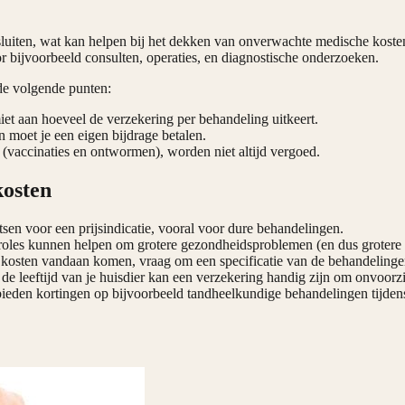
sluiten, wat kan helpen bij het dekken van onverwachte medische kosten
r bijvoorbeeld consulten, operaties, en diagnostische onderzoeken.
 de volgende punten:
miet aan hoeveel de verzekering per behandeling uitkeert.
moet je een eigen bijdrage betalen.
(vaccinaties en ontwormen), worden niet altijd vergoed.
kosten
sen voor een prijsindicatie, vooral voor dure behandelingen.
troles kunnen helpen om grotere gezondheidsproblemen (en dus grotere
e kosten vandaan komen, vraag om een specificatie van de behandelinge
n de leeftijd van je huisdier kan een verzekering handig zijn om onvoorz
bieden kortingen op bijvoorbeeld tandheelkundige behandelingen tijden