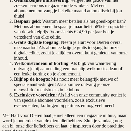
Gemakkelijke thuislevering
: Vergeet het gedoe van het
zoeken naar ons magazine in de winkels. Met een
abonnement ontvang je het elke maand automatisch bij jou
thuis!
Bespaar geld
: Waarom meer betalen als het goedkoper kan?
Met ons abonnement bespaar je maar liefst 58% ten opzichte
van de winkelprijs. Voor slechts €24,99 per jaar ben je
verzekerd van elke editie.
Gratis digitale toegang
: Neem je Hart voor Dieren overal
mee naartoe! Als abonnee krijg je gratis toegang tot onze
digitale editie, zodat je altijd en overal kunt genieten van onze
inhoud.
Welkomstcadeau of korting
: Als blijk van waardering
ontvang je bij aanmelding een prachtig welkomstcadeau of
een leuke korting op je abonnement.
Blijf op de hoogte
: Mis nooit meer belangrijk nieuws of
speciale aanbiedingen! Als abonnee ontvang je onze
nieuwsbrief rechtstreeks in je inbox.
Exclusieve voordelen
: Als lid van onze community geniet je
van speciale abonnee voordelen, zoals exclusieve
evenementen, kortingen bij partners en nog veel meer!
Met Hart voor Dieren haal je niet alleen een magazine in huis, maar
word je onderdeel van de dierenliefhebbers. Sluit je vandaag nog
aan bij onze dier liefhebbers en laat je inspireren door de prachtige