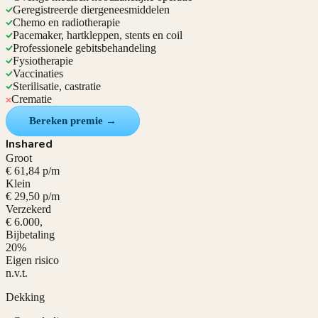
Geregistreerde diergeneesmiddelen
Chemo en radiotherapie
Pacemaker, hartkleppen, stents en coil
Professionele gebitsbehandeling
Fysiotherapie
Vaccinaties
Sterilisatie, castratie
Crematie
Bereken premie →
Inshared
Groot
€ 61,84 p/m
Klein
€ 29,50 p/m
Verzekerd
€ 6.000,
Bijbetaling
20%
Eigen risico
n.v.t.
Dekking