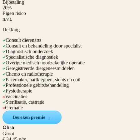
Bijbetaling
20%
Eigen risico
n.v.t.
Dekking
Consult dierenarts
Consult en behandeling door specialist
Diagnostisch onderzoek
Specialistische diagnostiek
Overige medisch noodzakelijke operatie
Geregistreerde diergeneesmiddelen
Chemo en radiotherapie
Pacemaker, hartkleppen, stents en coil
Professionele gebitsbehandeling
Fysiotherapie
Vaccinaties
Sterilisatie, castratie
Crematie
Bereken premie →
Ohra
Groot
€ 34,45 p/m