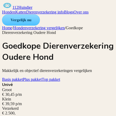
112Huisdier
Honden
Katten
Dierenverzekering info
Blogs
Over ons
Vergelijk nu
Home
/
Hondenverzekering vergelijken
/
Goedkope
Dierenverzekering Oudere Hond
Goedkope Dierenverzekering
Oudere Hond
Makkelijk en objectief dierenverzekeringen vergelijken
Basis pakket
Plus pakket
Top pakket
Univé
Groot
€ 30,45 p/m
Klein
€ 39,59 p/m
Verzekerd
€ 2.500,