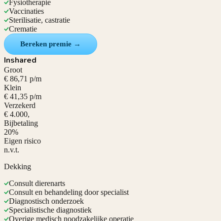
Fysiotherapie
Vaccinaties
Sterilisatie, castratie
Crematie
Bereken premie →
Inshared
Groot
€ 86,71 p/m
Klein
€ 41,35 p/m
Verzekerd
€ 4.000,
Bijbetaling
20%
Eigen risico
n.v.t.
Dekking
Consult dierenarts
Consult en behandeling door specialist
Diagnostisch onderzoek
Specialistische diagnostiek
Overige medisch noodzakelijke operatie