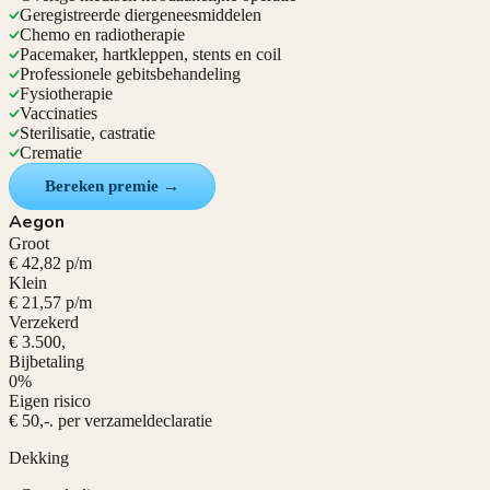
Geregistreerde diergeneesmiddelen
Chemo en radiotherapie
Pacemaker, hartkleppen, stents en coil
Professionele gebitsbehandeling
Fysiotherapie
Vaccinaties
Sterilisatie, castratie
Crematie
Bereken premie →
Aegon
Groot
€ 42,82 p/m
Klein
€ 21,57 p/m
Verzekerd
€ 3.500,
Bijbetaling
0%
Eigen risico
€ 50,-. per verzameldeclaratie
Dekking