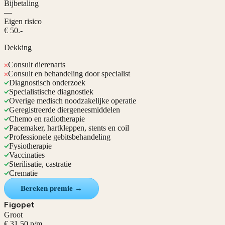
Bijbetaling
—
Eigen risico
€ 50.-
Dekking
Consult dierenarts
Consult en behandeling door specialist
Diagnostisch onderzoek
Specialistische diagnostiek
Overige medisch noodzakelijke operatie
Geregistreerde diergeneesmiddelen
Chemo en radiotherapie
Pacemaker, hartkleppen, stents en coil
Professionele gebitsbehandeling
Fysiotherapie
Vaccinaties
Sterilisatie, castratie
Crematie
Bereken premie →
Figopet
Groot
€ 31,50 p/m