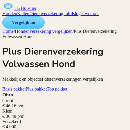
112Huisdier
Honden
Katten
Dierenverzekering info
Blogs
Over ons
Vergelijk nu
Home
/
Hondenverzekering vergelijken
/
Plus Dierenverzekering
Volwassen Hond
Plus Dierenverzekering
Volwassen Hond
Makkelijk en objectief dierenverzekeringen vergelijken
Basis pakket
Plus pakket
Top pakket
Ohra
Groot
€ 46,16 p/m
Klein
€ 36,49 p/m
Verzekerd
€ 4.000,