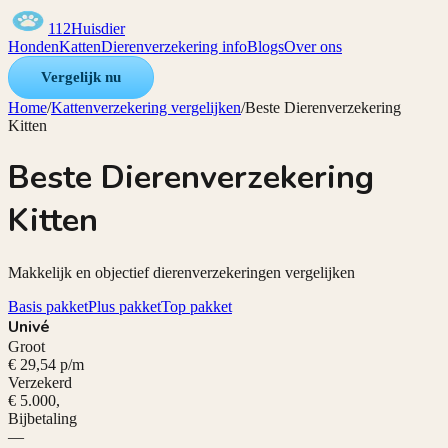
112Huisdier
Honden
Katten
Dierenverzekering info
Blogs
Over ons
Vergelijk nu
Home
/
Kattenverzekering vergelijken
/
Beste Dierenverzekering
Kitten
Beste Dierenverzekering
Kitten
Makkelijk en objectief dierenverzekeringen vergelijken
Basis pakket
Plus pakket
Top pakket
Univé
Groot
€ 29,54 p/m
Verzekerd
€ 5.000,
Bijbetaling
—