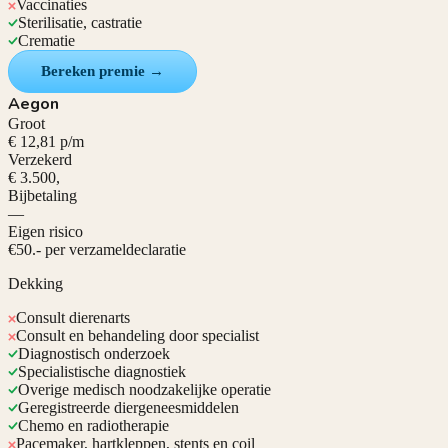
Vaccinaties
Sterilisatie, castratie
Crematie
Bereken premie →
Aegon
Groot
€ 12,81 p/m
Verzekerd
€ 3.500,
Bijbetaling
—
Eigen risico
€50.- per verzameldeclaratie
Dekking
Consult dierenarts
Consult en behandeling door specialist
Diagnostisch onderzoek
Specialistische diagnostiek
Overige medisch noodzakelijke operatie
Geregistreerde diergeneesmiddelen
Chemo en radiotherapie
Pacemaker, hartkleppen, stents en coil