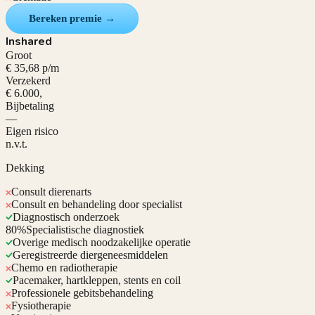
Bereken premie →
Inshared
Groot
€ 35,68 p/m
Verzekerd
€ 6.000,
Bijbetaling
—
Eigen risico
n.v.t.
Dekking
Consult dierenarts
Consult en behandeling door specialist
Diagnostisch onderzoek
80%
Specialistische diagnostiek
Overige medisch noodzakelijke operatie
Geregistreerde diergeneesmiddelen
Chemo en radiotherapie
Pacemaker, hartkleppen, stents en coil
Professionele gebitsbehandeling
Fysiotherapie