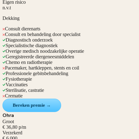
Eigen risico
n.v.t
Dekking
Consult dierenarts
Consult en behandeling door specialist
Diagnostisch onderzoek
Specialistische diagnostiek
Overige medisch noodzakelijke operatie
Geregistreerde diergeneesmiddelen
Chemo en radiotherapie
Pacemaker, hartkleppen, stents en coil
Professionele gebitsbehandeling
Fysiotherapie
Vaccinaties
Sterilisatie, castratie
Crematie
Bereken premie →
Ohra
Groot
€ 36,80 p/m
Verzekerd
€ 6.000,