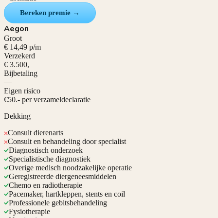
Bereken premie →
Aegon
Groot
€ 14,49 p/m
Verzekerd
€ 3.500,
Bijbetaling
—
Eigen risico
€50.- per verzameldeclaratie
Dekking
Consult dierenarts
Consult en behandeling door specialist
Diagnostisch onderzoek
Specialistische diagnostiek
Overige medisch noodzakelijke operatie
Geregistreerde diergeneesmiddelen
Chemo en radiotherapie
Pacemaker, hartkleppen, stents en coil
Professionele gebitsbehandeling
Fysiotherapie