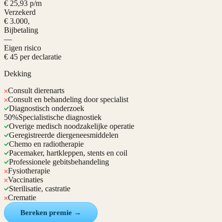
€ 25,93 p/m
Verzekerd
€ 3.000,
Bijbetaling
—
Eigen risico
€ 45 per declaratie
Dekking
Consult dierenarts
Consult en behandeling door specialist
Diagnostisch onderzoek
50%
Specialistische diagnostiek
Overige medisch noodzakelijke operatie
Geregistreerde diergeneesmiddelen
Chemo en radiotherapie
Pacemaker, hartkleppen, stents en coil
Professionele gebitsbehandeling
Fysiotherapie
Vaccinaties
Sterilisatie, castratie
Crematie
Bereken premie →