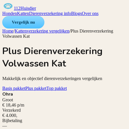
112Huisdier
Honden
Katten
Dierenverzekering info
Blogs
Over ons
Vergelijk nu
Home
/
Kattenverzekering vergelijken
/
Plus Dierenverzekering
Volwassen Kat
Plus Dierenverzekering
Volwassen Kat
Makkelijk en objectief dierenverzekeringen vergelijken
Basis pakket
Plus pakket
Top pakket
Ohra
Groot
€ 18,46 p/m
Verzekerd
€ 4.000,
Bijbetaling
—