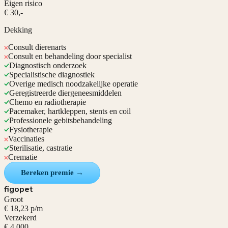
Eigen risico
€ 30,-
Dekking
Consult dierenarts
Consult en behandeling door specialist
Diagnostisch onderzoek
Specialistische diagnostiek
Overige medisch noodzakelijke operatie
Geregistreerde diergeneesmiddelen
Chemo en radiotherapie
Pacemaker, hartkleppen, stents en coil
Professionele gebitsbehandeling
Fysiotherapie
Vaccinaties
Sterilisatie, castratie
Crematie
Bereken premie →
figopet
Groot
€ 18,23 p/m
Verzekerd
€ 4.000,