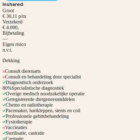
Inshared
Groot
€ 30,11 p/m
Verzekerd
€ 4.000,
Bijbetaling
—
Eigen risico
n.v.t.
Dekking
Consult dierenarts
Consult en behandeling door specialist
Diagnostisch onderzoek
80%
Specialistische diagnostiek
Overige medisch noodzakelijke operatie
Geregistreerde diergeneesmiddelen
Chemo en radiotherapie
Pacemaker, hartkleppen, stents en coil
Professionele gebitsbehandeling
Fysiotherapie
Vaccinaties
Sterilisatie, castratie
Crematie