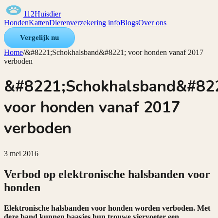
112Huisdier
Honden
Katten
Dierenverzekering info
Blogs
Over ons
Vergelijk nu
Home
/
&#8221;Schokhalsband&#8221; voor honden vanaf 2017
verboden
&#8221;Schokhalsband&#82
voor honden vanaf 2017
verboden
3 mei 2016
Verbod op elektronische halsbanden voor
honden
Elektronische halsbanden voor honden worden verboden. Met
deze band kunnen baasjes hun trouwe viervoeter een