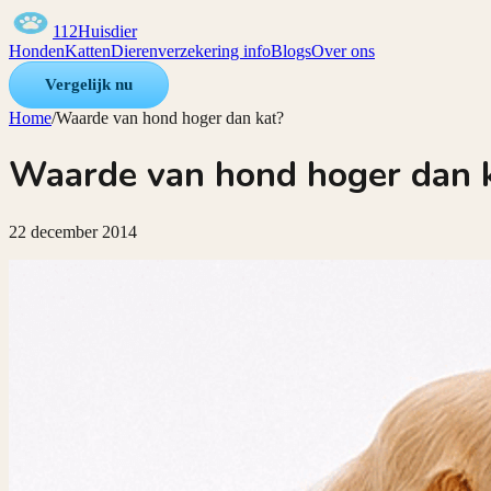
112Huisdier
Honden
Katten
Dierenverzekering info
Blogs
Over ons
Vergelijk nu
Home
/
Waarde van hond hoger dan kat?
Waarde van hond hoger dan 
22 december 2014