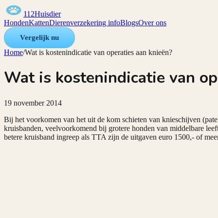
112Huisdier
Honden
Katten
Dierenverzekering info
Blogs
Over ons
Vergelijk nu
Home
/
Wat is kostenindicatie van operaties aan knieën?
Wat is kostenindicatie van op
19 november 2014
Bij het voorkomen van het uit de kom schieten van knieschijven (pate
kruisbanden, veelvoorkomend bij grotere honden van middelbare leeft
betere kruisband ingreep als TTA zijn de uitgaven euro 1500,- of meer